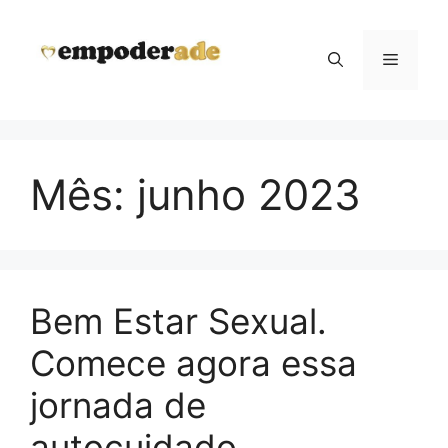
Pular
para
Menu
o
conteúdo
Mês:
junho 2023
Bem Estar Sexual.
Comece agora essa
jornada de
autocuidado